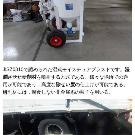
JISZ0310で認められた湿式モイスチュアブラストです。
湿
潤させた研削材
を噴射する方式である。様々な場所での適
用が可能であり，高度な
除せい度
の仕上げが可能である。
研削材には，腐食しない非金属系の粒子を用いる。